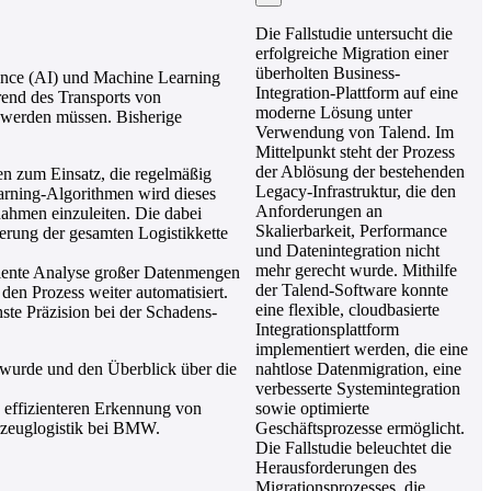
Die Fallstudie untersucht die
erfolgreiche Migration einer
überholten Business-
ence (AI) und Machine Learning
Integration-Plattform auf eine
rend des Transports von
moderne Lösung unter
 werden müssen. Bisherige
Verwendung von Talend. Im
Mittelpunkt steht der Prozess
der Ablösung der bestehenden
n zum Einsatz, die regelmäßig
Legacy-Infrastruktur, die den
arning-Algorithmen wird dieses
Anforderungen an
ahmen einzuleiten. Die dabei
Skalierbarkeit, Performance
erung der gesamten Logistikkette
und Datenintegration nicht
mehr gerecht wurde. Mithilfe
iziente Analyse großer Datenmengen
der Talend-Software konnte
en Prozess weiter automatisiert.
eine flexible, cloudbasierte
ste Präzision bei der Schadens-
Integrationsplattform
implementiert werden, die eine
t wurde und den Überblick über die
nahtlose Datenmigration, eine
verbesserte Systemintegration
d effizienteren Erkennung von
sowie optimierte
rzeuglogistik bei BMW.
Geschäftsprozesse ermöglicht.
Die Fallstudie beleuchtet die
Herausforderungen des
Migrationsprozesses, die