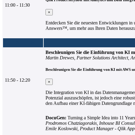
11:00 - 11:30
×
Entdecken Sie die neuesten Entwicklungen in u
Answers™, um mehr aus Ihren Daten herauszuh
11:30 - 11:50
Beschleunigen Sie die Einführung von KI 
Martin Drewes, Partner Solutions Architect, 
Beschleunigen Sie die Einführung von KI mit AWS u
11:50 - 12:20
×
Die Integration von KI in das Datenmanagemen
Potenzial auszuschöpfen, ist jedoch eine robust
den Aufbau einer KI-fähigen Datengrundlage m
DocuGen:
Turning a Simple Idea into 11 Year
Prodromos Chatziagorakis, Inhouse BI Consul
Emile Koslowski, Product Manager - Qlik Appl