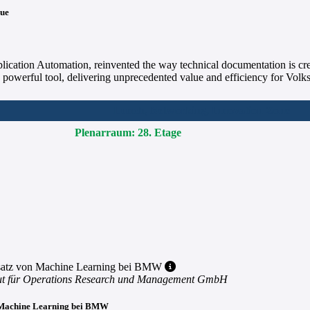
lue
ation Automation, reinvented the way technical documentation is crea
 powerful tool, delivering unprecedented value and efficiency for Volk
Lunch, Networking, Innovation Zone
Plenarraum: 28. Etage
satz von Machine Learning bei BMW
ut für Operations Research und Management GmbH
n Machine Learning bei BMW