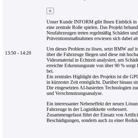
×
Unser Kunde INFORM gibt Ihnen Einblick in ei
eine zentrale Rolle spielen. Das Projekt beha
Neufahrzeugen treten regelmäßig Schäden und 
Präventionsmaßnahmen erwiesen sich dabei als 
Um dieses Problem zu lösen, setzt BMW auf in
13:50 - 14:20
über die Fahrzeuge fliegen und diese mit hoc
Videomaterial in Echtzeit analysiert, um Sch
erreichte Erkennungsrate von über 90 % sorgt 
bei.
Ein zentrales Highlight des Projekts ist die 
in kürzester Zeit ermöglicht. Darüber hinaus
Die eingesetzten AI-basierten Technologien zur
und Verschmutzungsanalyse.
Ein interessanter Nebeneffekt der neuen Lösung
Fahrzeuge in der Logistikkette verbessert.
Zusammengefasst führt der Einsatz von Artifici
Beschädigungen, sondern auch zu einer Redukt