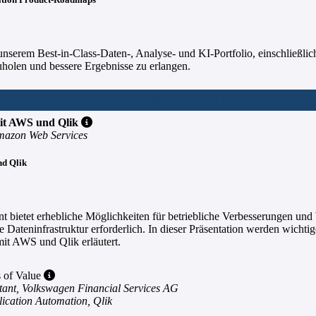
nserem Best-in-Class-Daten-, Analyse- und KI-Portfolio, einschließl
olen und bessere Ergebnisse zu erlangen.
Kaffeepause, Innovation Zone, Networking
mit AWS und Qlik
Amazon Web Services
nd Qlik
t bietet erhebliche Möglichkeiten für betriebliche Verbesserungen un
e Dateninfrastruktur erforderlich. In dieser Präsentation werden wichti
it AWS und Qlik erläutert.
s of Value
tant, Volkswagen Financial Services AG
ication Automation, Qlik