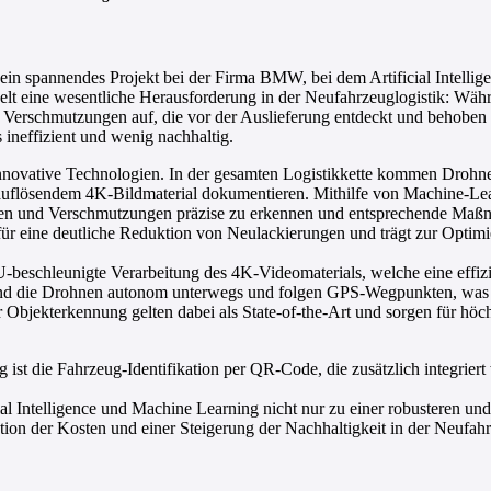
n spannendes Projekt bei der Firma BMW, bei dem Artificial Intellig
ndelt eine wesentliche Herausforderung in der Neufahrzeuglogistik: Wäh
Verschmutzungen auf, die vor der Auslieferung entdeckt und behoben
ineffizient und wenig nachhaltig.
novative Technologien. In der gesamten Logistikkette kommen Drohne
hauflösendem 4K-Bildmaterial dokumentieren. Mithilfe von Machine-Le
äden und Verschmutzungen präzise zu erkennen und entsprechende Maßn
für eine deutliche Reduktion von Neulackierungen und trägt zur Optimi
GPU-beschleunigte Verarbeitung des 4K-Videomaterials, welche eine eff
 sind die Drohnen autonom unterwegs und folgen GPS-Wegpunkten, was d
 Objekterkennung gelten dabei als State-of-the-Art und sorgen für höch
 ist die Fahrzeug-Identifikation per QR-Code, die zusätzlich integrier
al Intelligence und Machine Learning nicht nur zu einer robusteren un
ion der Kosten und einer Steigerung der Nachhaltigkeit in der Neufah