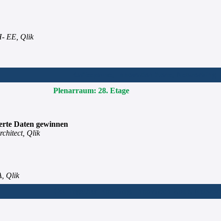
- EE, Qlik
Kaffeepause, Innovation Zone, Networking
Plenarraum: 28. Etage
ierte Daten gewinnen
chitect, Qlik
, Qlik
Get-Together Empfang, Innovation Zone, Networ