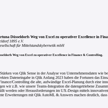
rtuna Düsseldorfs Weg von Excel zu operativer Excellence in Fina
eldorf 1895 e.V.
sellschaft für Mittelstandskybernetik mbH
sseldorfs Weg von Excel zu operativer Excellence in Finance & Controlling.
 die Stärken von Qlik Sense in der Analyse von Unternehmensdaten wie 
ekten Dateneingabe in Qlik Anfang 2023 haben die Fortunen das Ein
Finance/Controlling die alte, aufwändige Excel-Planung durch eine inn
gen wir z.B. wie unsere Teams-Integration die datengetriebene Zusamm
efüllt werden oder Herausforderungen im UX-Design mittels innovative
nte Erweiterungen mit Qlik AutoML & Answers machen deutlich, dass 