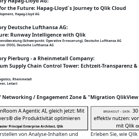
ory Hapag-Lloyd AG:
for the Future: Hapag-Lloyd´s Journey to Qlik Cloud
velopment, Hapag-Lloyd AG
ory Deutsche Lufthansa AG:
re: Runway Intelligence with Qlik
dienstberatung (Schwerpunkt: Operative Erneuerung), Deutsche Lufthansa AG
ficer (FOO), Deutsche Lufthansa AG
ory Pierburg - a Rheinmetall Company:
m Supply Chain Control Tower: Echtzeit-Transparenz & 
gistics, Rheinmetall
er, Leitart
 / Networking / Engagement Zone & "Migration QlikView
in
Room A
Agentic AI, gleich jetzt: Mit
30
BREAKOUT – DATA:
ers® die Produktivität optimieren
effektiv nutzen: vo
mit Qlik
aster Principal Enterprise Architect, Qlik
Ch
rstellen von Analyse-Inhalten und
Erleben Sie, wie Qli