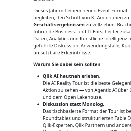
Dieses Jahr mit einem neuen Event-Format 
begleiten, den Schritt von KI-Ambitionen zu
Geschäftsergebnissen
zu vollziehen. Brach
führende Business- und IT-Entscheider zus
Daten, Analytics und Künstliche Intelligenz
geführte Diskussion, Anwendungsfälle, Ku
umsetzbare Erkenntnisse.
Warum Sie dabei sein sollten
Qlik AI hautnah erleben.
Die AI Reality Tour ist die beste Gelegen
Aktion zu sehen — von Agentic AI über Q
und dem Open Lakehouse.
Diskussion statt Monolog.
Das tischbasierte Format der Tour ist b
Roundtables und strukturierten Table Di
Qlik-Experten, Qlik Partnern und ande