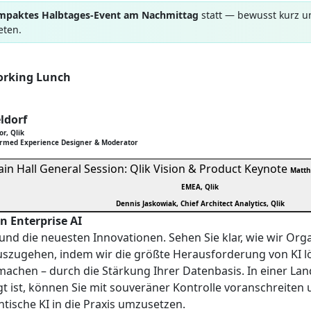
mpaktes Halbtages-Event am Nachmittag
statt — bewusst kurz u
eten.
orking Lunch
ldorf
or, Qlik
ormed Experience Designer & Moderator
in Hall
General Session: Qlik Vision & Product Keynote
Matth
EMEA, Qlik
Dennis Jaskowiak, Chief Architect Analytics, Qlik
on Enterprise AI
n und die neuesten Innovationen. Sehen Sie klar, wie wir Or
szugehen, indem wir die größte Herausforderung von KI löse
achen – durch die Stärkung Ihrer Datenbasis. In einer Lan
t ist, können Sie mit souveräner Kontrolle voranschreite
ische KI in die Praxis umzusetzen.