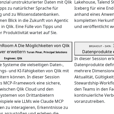
enzial unstrukturierter Daten mit Qlik
Lakehouse, Talend 
ipps zu natürlicher Sprache für
Iceberg für eine End
ng und zu Wissensdatenbanken.
anhand eines Anwend
en Blick in die Zukunft von Agentic
kompletten Herkunft
n Qlik. Eine Fülle von Tipps und
und veröffentlicht w
r Produktivität wartet auf Sie.
n
Room A
Die Möglichkeiten von Qlik
BREAKOUT – DATA:
ver erweitern
Datenprodukte e
Turan Pinar, Principal Solutions
In dieser Session er
Engineer, Qlik
e Systeme die vielseitigen Daten-,
Datenprodukte defin
ngs- und KI-Fähigkeiten von Qlik mit
mehrere Dimensionen
tern können. In dieser Session
Aktualität, Gültigkei
das MCP-Framework eine sichere,
Stewardship-Workfl
zwischen Qlik Cloud und den
den Teams in den Fa
ystemen von Drittanbietern
kontinuierliche Ver
eispiele wie LLMs wie Claude MCP
voranzutreiben.
en zu interagieren, Erkenntnisse zu
s anzustoßen und erleben die