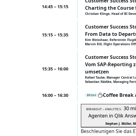
Customer Success St
14:45 – 15:15
Charting the Course 
Christian Klinge, Head of BI De
Customer Success St
From Data to Departu
15:15 – 15:35
Kim Weisshaar, Referentin Flug
Marvin Rill, Flight Operations Of
Customer Success St
Vom SAP-Reporting zu
15:35 – 16:00
umsetzen
Rafael Taube, Manager Central Lo
Sebastian Nädtke, Managing Partn
Coffee Break
16:00 – 16:30
BREAK
30 m
BREAKOUT – ANALYTICS:
Agenten in Qlik Answ
Stephan J. Müller, M
Beschleunigen Sie das E