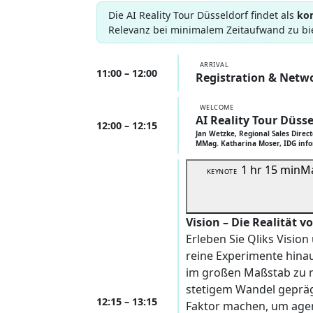
Die AI Reality Tour Düsseldorf findet als
ko
Relevanz bei minimalem Zeitaufwand zu bi
ARRIVAL
11:00 – 12:00
Registration & Netw
WELCOME
AI Reality Tour Düsse
12:00 – 12:15
Jan Wetzke, Regional Sales Direct
MMag. Katharina Moser, IDG inf
1 hr 15 min
Ma
KEYNOTE
Vision – Die Realität v
Erleben Sie Qliks Visio
reine Experimente hinau
im großen Maßstab zu m
stetigem Wandel gepräg
12:15 – 13:15
Faktor machen, um agent