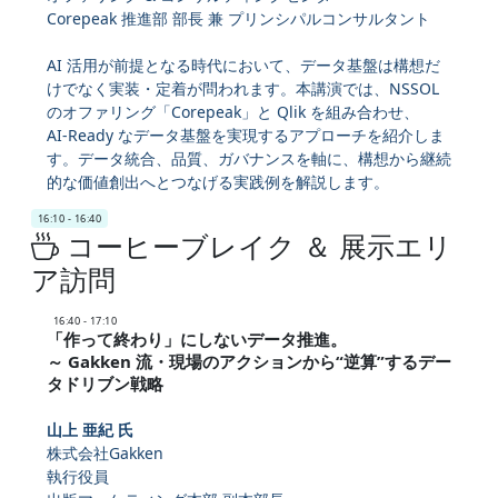
Corepeak 推進部 部長 兼 プリンシパルコンサルタント
AI 活用が前提となる時代において、データ基盤は構想だ
けでなく実装・定着が問われます。本講演では、NSSOL
のオファリング「Corepeak」と Qlik を組み合わせ、
AI‑Ready なデータ基盤を実現するアプローチを紹介しま
す。データ統合、品質、ガバナンスを軸に、構想から継続
的な価値創出へとつなげる実践例を解説します。
16:10 - 16:40
コーヒーブレイク ＆ 展示エリ
ア訪問
16:40 - 17:10
「作って終わり」にしないデータ推進。
～ Gakken 流・現場のアクションから“逆算”するデー
タドリブン戦略
山上 亜紀 氏
株式会社Gakken
執行役員