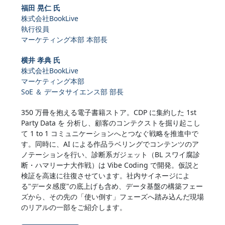
福田 晃仁 氏
株式会社BookLive
執行役員
マーケティング本部 本部長
横井 孝典 氏
株式会社BookLive
マーケティング本部
SoE ＆ データサイエンス部 部長
350 万冊を抱える電子書籍ストア。CDP に集約した 1st
Party Data を 分析し、顧客のコンテクストを掘り起こし
て 1 to 1 コミュニケーションへとつなぐ戦略を推進中で
す。同時に、AI による作品ラベリングでコンテンツのア
ノテーションを行い、診断系ガジェット（BL スワイ腐診
断・ハマリーナ大作戦）は Vibe Coding で開発。仮説と
検証を高速に往復させています。社内サイネージによ
る"データ感度"の底上げも含め、データ基盤の構築フェー
ズから、その先の「使い倒す」フェーズへ踏み込んだ現場
のリアルの一部をご紹介します。