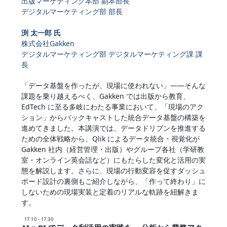
出版マーケティング本部 副本部長
デジタルマーケティング部 部長
渕 太一郎 氏
株式会社Gakken
デジタルマーケティング部 デジタルマーケティング課 課
長
「データ基盤を作ったが、現場に使われない」――そんな
課題を乗り越えるべく、Gakken では出版から教育、
EdTech に至る多岐にわたる事業において、「現場のアク
ション」からバックキャストした統合データ基盤の構築を
進めてきました。本講演では、データドリブンを推進する
ための全体戦略から、Qlik によるデータ統合・視覚化が
Gakken 社内（経営管理・出版）やグループ各社（学研教
室・オンライン英会話など）にもたらした変化と活用の実
態を解説します。さらに、現場の行動変容を促すダッシュ
ボード設計の裏側もご紹介しながら、「作って終わり」に
しないための現場実装と定着のリアルな軌跡を紐解きま
す。
17:10 - 17:30