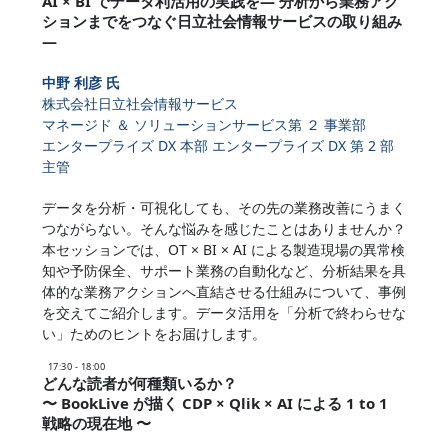
AI × BI でデータ利活用の実践を― 分析から業務アク
ションまでをつなぐ日立社会情報サービスの取り組み
―
中野 利彦 氏
株式会社日立社会情報サービス
マネージド ＆ ソリューションサービス第 ２ 事業部
エンタープライズ DX 本部 エンタープライズ DX 第 2 部
主管
データを分析・可視化しても、その先の業務改善にうまく
つながらない。そんな悩みを感じたことはありませんか？
本セッションでは、OT × BI × AI による製造現場の異常検
知や予防保全、サポート業務の自動化など、分析結果を具
体的な業務アクションへ直結させる仕組みについて、事例
を交えてご紹介します。データ活用を「分析で終わらせな
い」ためのヒントをお届けします。
17:30 - 18:00
どんな読者が何種類いるか？
〜 BookLive が描く CDP × Qlik × AI による 1 to 1
戦略の現在地 〜