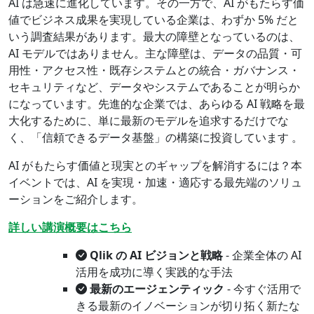
AI は急速に進化しています。その一方で、AI がもたらす価
値でビジネス成果を実現している企業は、わずか 5% だと
いう調査結果があります。最大の障壁となっているのは、
AI モデルではありません。主な障壁は、データの品質・可
用性・アクセス性・既存システムとの統合・ガバナンス・
セキュリティなど、データやシステムであることが明らか
になっています。先進的な企業では、あらゆる AI 戦略を最
大化するために、単に最新のモデルを追求するだけでな
く、「信頼できるデータ基盤」の構築に投資しています 。
AI がもたらす価値と現実とのギャップを解消するには？本
イベントでは、AI を実現・加速・適応する最先端のソリュ
ーションをご紹介します。
詳しい講演概要はこちら
Qlik の AI ビジョンと戦略
- 企業全体の AI
活用を成功に導く実践的な手法
最新のエージェンティック
- 今すぐ活用で
きる最新のイノベーションが切り拓く新たな