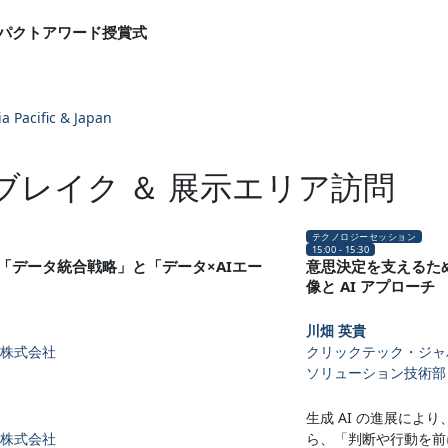
パクトアワード授賞式
ia Pacific & Japan
ブレイク ＆ 展示エリア訪問
テクノロジーセッション
15:00 - 15:30
「データ統合戦略」と「データ×AIエー
意思決定を支えるための Ana
像と AI アプローチ
川畑 英貴
株式会社
クリックテック・ジャ
ソリューション技術部
生成 AI の進展により
株式会社
ら、「判断や行動を前