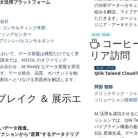
 データ活用プラットフォーム
の分析データへセキュアに
組みを解説。ライブデ
ただきます。エージェ
会社
ジニア・アーキテクト
＆ コンサルティング本部
ティングセンター
16:10 - 16:40
コーヒー
 兼 プリンシパルコンサルタント
リア訪問
代において、データ基盤は構想だけでなく実
演では、NSSOL のオファリング
 を組み合わせ、AI‑Ready なデータ基盤を実現
16:40 - 17:10
す。データ統合、品質、ガバナンスを軸
Qlik Talend Cl
創出へとつなげる実践例を解説します。
阿部 智師
クリックテック・ジャ
レイク ＆ 展示エ
ソリューション技術部
AI 活用を成功させ
ッションでは、Qlik T
パイプライン構築の最
いデータ推進。
SQL 変換生成、デ
のアクションから“逆算”するデータドリブ