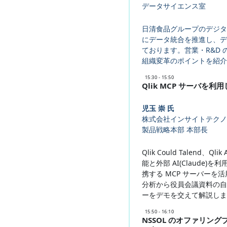
データサイエンス室
日清食品グループのデジタ
にデータ統合を推進し、デー
ております。営業・R&D 
組織変革のポイントを紹介
15:30 - 15:50
Qlik MCP サーバを利
児玉 崇 氏
株式会社インサイトテクノ
製品戦略本部 本部長
Qlik Could Talend、Ql
能と外部 AI(Claude)
携する MCP サーバーを活
分析から役員会議資料の自
ーをデモを交えて解説しま
15:50 - 16:10
NSSOL のオファリング