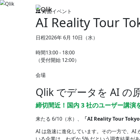
対面イベント
AI Reality Tour
To
日程
2026年 6月 10日（水）
時間
13:00 - 18:00
（受付開始 12:00）
会場
有明セントラルタワーホール
＆カンファレンス
Qlik でデータを AI 
締切間近！国内 3 社のユーザー講演
来たる 6/10（水）、
「AI Reality Tour Toky
AI は急速に進化しています。その一方で、A
いる企業は、わずか 5% だという調査結果が