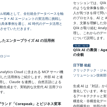
セッションでは、Qlik 
のような全体像を描い
人が気づきを得て問い
ル戦略として、全社統合データベースを軸
のプロセスを、AI と 
タ × AI エージェントの実活用に挑戦し
タ、文脈を理解した分析
の具体事例を通じ、AI 時代のデータ活用と
Qlik が取り組む An
させていただきます。
理し、これからのデータ
について説明します。
用したエンタープライズ AI の活用例
15:30 - 16:10
Qlik AI の裏側：Age
の全貌
ロジー
日下部 佑起
クリックテック・ジャ
ik Analytics Cloud に含まれる MCP サーバ機
ソリューション技術部
を利用した活用例をご紹介します。外部 AI と連
用し、Claude を連携し、自然言語による
生成 AI は「対話」か
動生成まで、実戦的な次世代 AI 活用フロ
進化しています。本セッ
す。
るアーキテクチャと実
構造化・非構造化データか
ブランド「Corepeak」とビジネス変革
内部構造や、外部の生成 