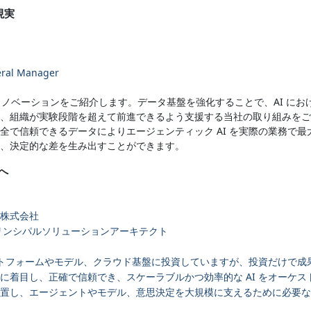
現実
eral Manager
新のイノベーションをご紹介します。データ基盤を強化することで、AI に
、組織が実験段階を超えて前進できるよう支援する当社の取り組みをご
全で信頼できるデータによりエージェンティック AI を実際の業務で
、決定的な差を生み出すことができます。
へ
株式会社
リンシパルソリューションアーキテクト
ラットフォームやモデル、クラウド基盤に投資していますが、投資だけで
着目し、正確で信頼でき、スケーラブルかつ効率的な AI をオーケストレ
置し、エージェントやモデル、意思決定を大規模に支えるために必要な