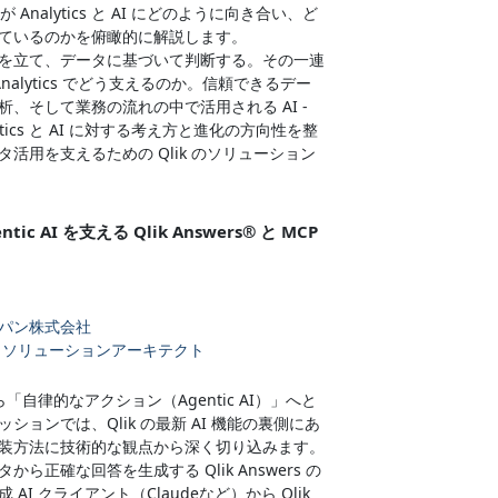
が Analytics と AI にどのように向き合い、ど
ているのかを俯瞰的に解説します。
を立て、データに基づいて判断する。その一連
Analytics でどう支えるのか。信頼できるデー
、そして業務の流れの中で活用される AI -
alytics と AI に対する考え方と進化の方向性を整
活用を支えるための Qlik のソリューション
ntic AI を支える Qlik Answers® と MCP
パン株式会社
 ソリューションアーキテクト
ら「自律的なアクション（Agentic AI）」へと
ションでは、Qlik の最新 AI 機能の裏側にあ
装方法に技術的な観点から深く切り込みます。
ら正確な回答を生成する Qlik Answers の
AI クライアント（Claudeなど）から Qlik