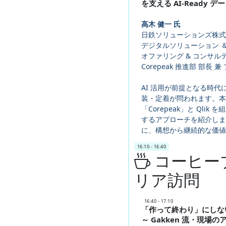
を支える AI-Ready
高木 健一 氏
日鉄ソリューションズ株式
デジタルソリューション 
オファリング & コンサル
Corepeak 推進部 部長
AI 活用が前提となる時
装・定着が問われます。本講
「Corepeak」と Qlik
するアプローチを紹介しま
に、構想から継続的な価値
16:10 - 16:40
コーヒーブ
リア訪問
16:40 - 17:10
「作って終わり」にしな
～ Gakken 流・現場