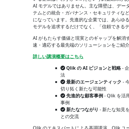
AI モデルではありません。主な障壁は、デ
テムとの統合・ガバナンス・セキュリティな
になっています。先進的な企業では、あらゆる 
モデルを追求するだけでなく、「信頼できるデ
AI がもたらす価値と現実とのギャップを解消
速・適応する最先端のソリューションをご紹
詳しい講演概要はこちら
Qlik の AI ビジョンと戦略
- 
法
最新のエージェンティック
-
切り拓く新たな可能性
先進的な顧客事例
- Qlik
事例
新たなつながり
- 新たな知見
との交流
Qlik のエキスパートによる基調講演、Qlik 