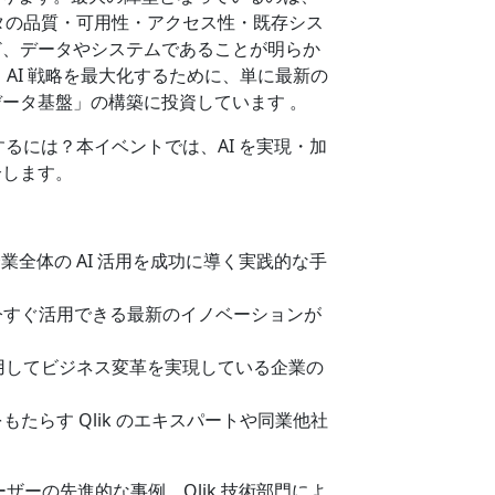
ータの品質・可用性・アクセス性・既存シス
ど、データやシステムであることが明らか
AI 戦略を最大化するために、単に最新の
ータ基盤」の構築に投資しています 。
するには？本イベントでは、AI を実現・加
介します。
企業全体の AI 活用を成功に導く実践的な手
 今すぐ活用できる最新のイノベーションが
 を活用してビジネス変革を実現している企業の
をもたらす Qlik のエキスパートや同業他社
ユーザーの先進的な事例、Qlik 技術部門によ