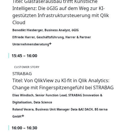
Titel: Glasfaserausbau trifft Künstliche
Intelligenz: Die öGIG auf dem Weg zur KI-
gestützten Infrastruktursteuerung mit Qlik
Cloud
Benedikt Hiesberger, Business Analyst, öGIG
Elfriede Harrer, Geschäftsführung, Harrer & Partner
Unternehmensberatung
15:45 – 16:00
CUSTOMER STORY
STRABAG
Titel: Von QlikView zu KI-fit in Qlik Analytics:
Change mit Fingerspitzengefühl bei STRABAG
Elias Windisch, Senior Function Lead, STRABAG Innovation &
Digitalisation, Data Science
Roland Vecera, Business Unit Manager Data &AI DACH, BE-terna
GmbH
16:00 – 16:30