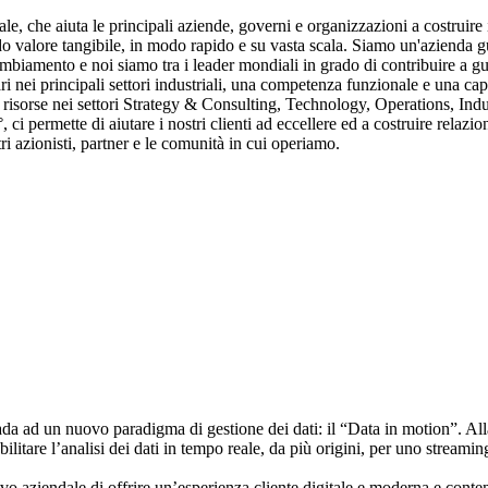
le, che aiuta le principali aziende, governi e organizzazioni a costruire i
reando valore tangibile, in modo rapido e su vasta scala. Siamo un'azienda
cambiamento e noi siamo tra i leader mondiali in grado di contribuire a 
 nei principali settori industriali, una competenza funzionale e una ca
i e risorse nei settori Strategy & Consulting, Technology, Operations, I
i permette di aiutare i nostri clienti ad eccellere ed a costruire relazio
stri azionisti, partner e le comunità in cui operiamo.
ada ad un nuovo paradigma di gestione dei dati: il “Data in motion”. All
abilitare l’analisi dei dati in tempo reale, da più origini, per uno stream
o aziendale di offrire un’esperienza cliente digitale e moderna e conte