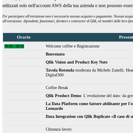
utilizzati solo nell'account AWS della tua azienda e non possono essere 
Per partecipare all'estrazione non è necessario nessun acquisto o pagamento. Nessun acquisto
all'estrazione: dipendenti, funzionari, direttori e contractor di Qlik, nè membri delle loro fa
Orario
Presen
Welcome coffee e Registrazione
09.00 – 09.30
Benvenuto
Qlik Vision and Product Key Note
Tavola Rotonda
moderata da Michele Zanelli, Head
Digital360
Coffee Break
Qlik Product Demo
: L’evoluzione del dato: da gr
La Data Platform come fattore abilitante per l'ot
Leonardo
Data Integration con Qlik Replicate «Il caso di
Chiusura lavori