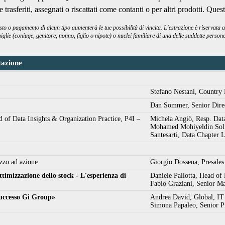
trasferiti, assegnati o riscattati come contanti o per altri prodotti. Que
 o pagamento di alcun tipo aumenterà le tue possibilità di vincita. L'estrazione è riservata a
miglie (coniuge, genitore, nonno, figlio o nipote) o nuclei familiare di una delle suddette pers
tazione
Stefano Nestani, Country 
Dan Sommer, Senior Direc
 of Data Insights & Organization Practice, P4I –
Michela Angiò, Resp. Dat
Mohamed Mohiyeldin Soli
Santesarti, Data Chapter 
ezzo ad azione
Giorgio Dossena, Presales
timizzazione dello stock - L'esperienza di
Daniele Pallotta, Head of
Fabio Graziani, Senior 
 successo Gi Group»
Andrea David, Global, IT
Simona Papaleo, Senior P