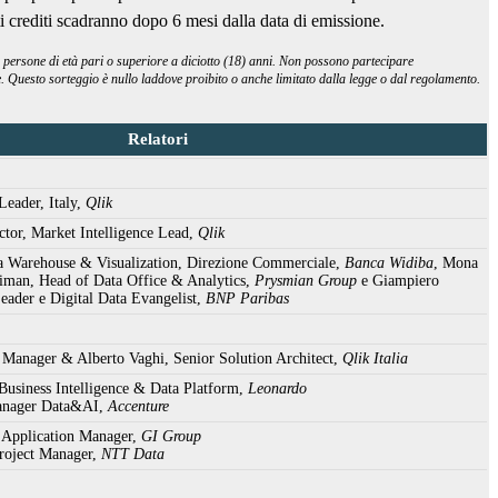
sti crediti scadranno dopo 6 mesi dalla data di emissione.
 persone di età pari o superiore a diciotto (18) anni. Non possono partecipare
one. Questo sorteggio è nullo laddove proibito o anche limitato dalla legge o dal regolamento.
Relatori
Leader, Italy,
Qlik
tor, Market Intelligence Lead,
Qlik
a Warehouse & Visualization, Direzione Commerciale,
Banca Widiba
, Mona
man, Head of Data Office & Analytics,
Prysmian Group
e Giampiero
Leader e Digital Data Evangelist,
BNP Paribas
 Manager & Alberto Vaghi, Senior Solution Architect,
Qlik Italia
 Business Intelligence & Data Platform,
Leonardo
Manager Data&AI,
Accenture
 Application Manager,
GI Group
roject Manager,
NTT Data