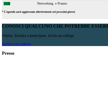
Networking e Pranzo
13.00
* L'agenda sarà aggiornata ulteriormente nei prossimi giorni.
CONOSCI QUALCUNO CHE POTREBBE ESSERE
Ottimo. Invitalo a partecipare. Invita un collega.
Inoltra a un collega
Presso