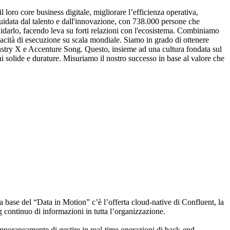
l loro core business digitale, migliorare l’efficienza operativa,
 guidata dal talento e dall'innovazione, con 738.000 persone che
guidarlo, facendo leva su forti relazioni con l'ecosistema. Combiniamo
pacità di esecuzione su scala mondiale. Siamo in grado di ottenere
ndustry X e Accenture Song. Questo, insieme ad una cultura fondata sul
ni solide e durature. Misuriamo il nostro successo in base al valore che
a base del “Data in Motion” c’è l’offerta cloud-native di Confluent, la
ing continuo di informazioni in tutta l’organizzazione.
mporaneamente di gestire in real-time operazioni di back-end