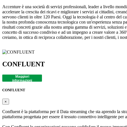
Accenture è una società di servizi professionali, leader a livello mondia
accelerare la crescita dei ricavi e migliorare i servizi ai cittadini, c
servono clienti in oltre 120 Paesi. Oggi la tecnologia è al centro del 
la nostra profonda conoscenza tecnologica con un'esperienza senza pari
risultati concreti grazie alla nostra ampia gamma di servizi, soluzion
concetto di successo condiviso e ad un impegno a creare valore a 360°, c
creiamo, in ottica di reciproca collaborazione, per i nostri clienti, i no
CONFLUENT
Maggiori
informazioni
CONFLUENT
×
Confluent è la piattaforma per il Data streaming che sta aprendo la str
piattaforma progettata per essere il tessuto connettivo intelligente per 
Con Confluent le organizzazioni possono soddisfare il nuovo imperativ